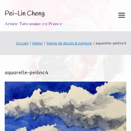
Aller
au
Pei-Lin Cheng
contenu
Artiste Taïwanaise en France
Accueil
Atelier
Atelier de dessin & peinture
aquarelle-peilinc4
aquarelle-peilinc4