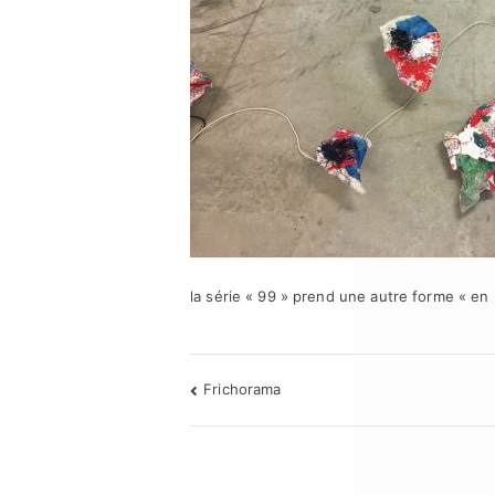
la série « 99 » prend une autre forme « en
Navigation
Frichorama
de
l’article