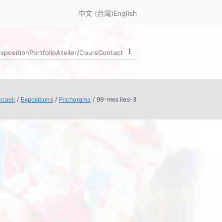
中文 (台灣)
English
exposition
Portfolio
Atelier/Cours
Contact
cueil
Expositions
Frichorama
99-mes îles-3