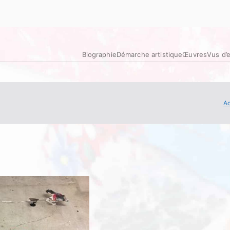
Biographie
Démarche artistique
Œuvres
Vus d’
Ac