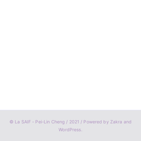
© La SAIF - Pei-Lin Cheng / 2021 / Powered by
Zakra
and
WordPress
.